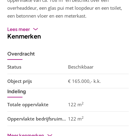
oppervlakte van ca. 108 m² en beschikt over een
overheaddeur, een glas pui met loopdeur en een toilet,
een betonnen vloer en een meterkast.
Lees meer
Kenmerken
Overdracht
Status
Beschikbaar
Object prijs
€ 165.000,- k.k.
Indeling
2
Totale oppervlakte
122 m
2
Oppervlakte bedrijfsruimte
122 m
Meer kenmerken