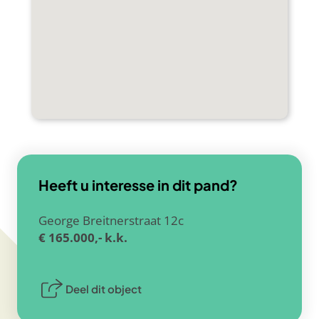
Heeft u interesse in dit pand?
George Breitnerstraat 12c
€ 165.000,- k.k.
Deel dit object