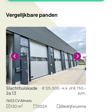
Vergelijkbare panden
Slachthuiskade
€ 125.000,- k.k. of € 750,-
2a 13
p/m.
7602 CV Almelo
2
130 m
2024
Bedrijfsruimte