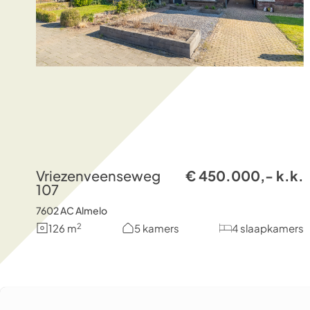
Vriezenveenseweg
€ 450.000,- k.k.
107
7602 AC Almelo
2
126 m
5 kamers
4 slaapkamers