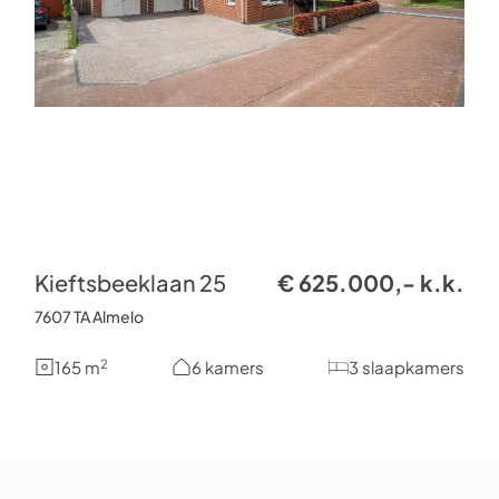
Kieftsbeeklaan 25
€ 625.000,- k.k.
7607 TA Almelo
2
165 m
6 kamers
3 slaapkamers