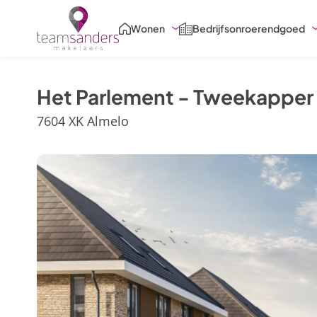
Skiplinks
Wonen
Bedrijfsonroerendgoed
Het Parlement - Tweekapper
7604 XK Almelo