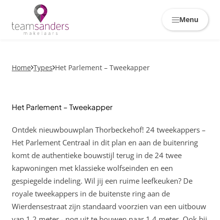
Skiplinks
Menu
Home
Types
Het Parlement – Tweekapper
Het Parlement – Tweekapper
Ontdek nieuwbouwplan Thorbeckehof! 24 tweekappers –
Het Parlement Centraal in dit plan en aan de buitenring
komt de authentieke bouwstijl terug in de 24 twee
kapwoningen met klassieke wolfseinden en een
gespiegelde indeling. Wil jij een ruime leefkeuken? De
royale tweekappers in de buitenste ring aan de
Wierdensestraat zijn standaard voorzien van een uitbouw
van 1,2 meter - nog uit te bouwen naar 1,4 meter. Ook bij