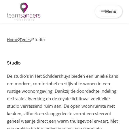
Skiplinks
Menu
Home
Types
Studio
Studio
De studio’s in Het Schildershuys bieden een unieke kans
om modern, comfortabel en stijlvol te wonen in een
rustige woonomgeving. Dankzij de doordachte indeling,
de fraaie afwerking en de royale lichtinval voelt elke
studio verrassend ruim aan. De open woonruimte met
keuken, zithoek en slaapgedeelte vormt een sfeervol
geheel waar je direct een warm thuisgevoel ervaart. Met
een praktische inpandige berging, een complete