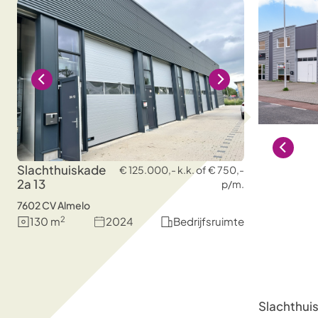
Slachthuiskade
€ 125.000,- k.k. of € 750,-
2a 13
p/m.
7602 CV Almelo
2
130 m
2024
Bedrijfsruimte
Slachthui