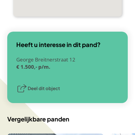
Heeft u interesse in dit pand?
George Breitnerstraat 12
€ 1.500,- p/m.
Deel dit object
Vergelijkbare panden