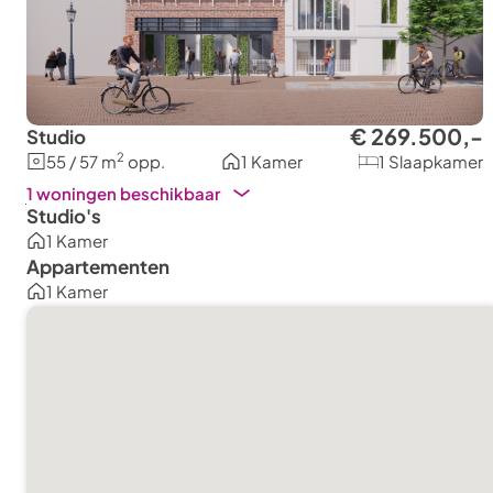
€ 269.500,-
Studio
2
55 / 57 m
opp.
1 Kamer
1 Slaapkamer
€
1 woningen beschikbaar
Studio
275.000,-
0.2:
Vrij op
Studio's
naam
1 Kamer
Appartementen
1 Kamer