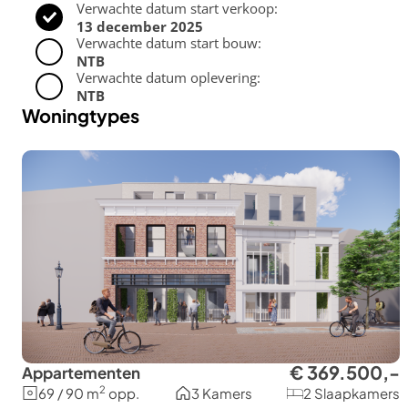
Verwachte datum start verkoop:
13 december 2025
Verwachte datum start bouw:
NTB
Verwachte datum oplevering:
NTB
Woningtypes
€ 369.500,-
Appartementen
2
69 / 90 m
opp.
3 Kamers
2 Slaapkamers
€
€