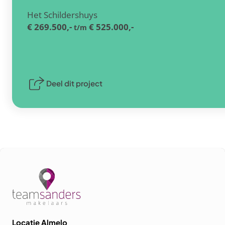
Het Schildershuys
€ 269.500,-
€ 525.000,-
t/m
Deel dit project
Locatie Almelo