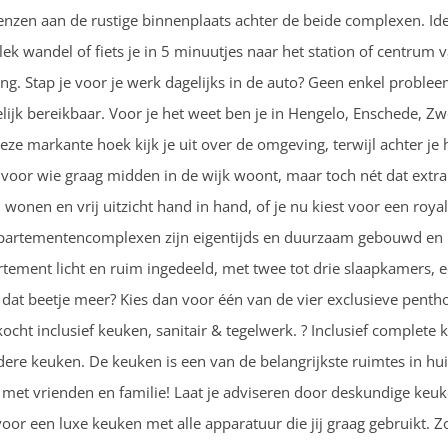
renzen aan de rustige binnenplaats achter de beide complexen. Idea
 wandel of fiets je in 5 minuutjes naar het station of centrum 
ging. Stap je voor je werk dagelijks in de auto? Geen enkel proble
lijk bereikbaar. Voor je het weet ben je in Hengelo, Enschede, Z
e markante hoek kijk je uit over de omgeving, terwijl achter je h
ek voor wie graag midden in de wijk woont, maar toch nét dat extra 
wonen en vrij uitzicht hand in hand, of je nu kiest voor een roy
partementencomplexen zijn eigentijds en duurzaam gebouwd en b
artement licht en ruim ingedeeld, met twee tot drie slaapkamers
t dat beetje meer? Kies dan voor één van de vier exclusieve pen
ht inclusief keuken, sanitair & tegelwerk. ? Inclusief complete 
ere keuken. De keuken is een van de belangrijkste ruimtes in h
d met vrienden en familie! Laat je adviseren door deskundige keu
voor een luxe keuken met alle apparatuur die jij graag gebruikt.