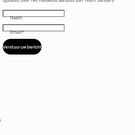
updates over het nieuwste aanbod van Team Sanders!
Naam
Email
Verstuur uw bericht
s