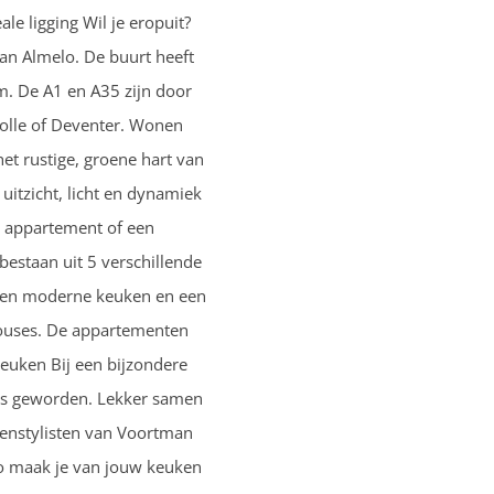
le ligging Wil je eropuit?
van Almelo. De buurt heeft
em. De A1 en A35 zijn door
wolle of Deventer. Wonen
et rustige, groene hart van
uitzicht, licht en dynamiek
al appartement of een
estaan uit 5 verschillende
, een moderne keuken en een
thouses. De appartementen
keuken Bij een bijzondere
uis geworden. Lekker samen
kenstylisten van Voortman
 Zo maak je van jouw keuken