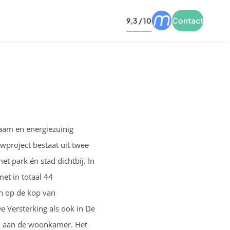
Contact
9,3 / 10
aam en energiezuinig
project bestaat uit twee
 park én stad dichtbij. In
et in totaal 44
n op de kop van
Versterking als ook in De
d aan de woonkamer. Het