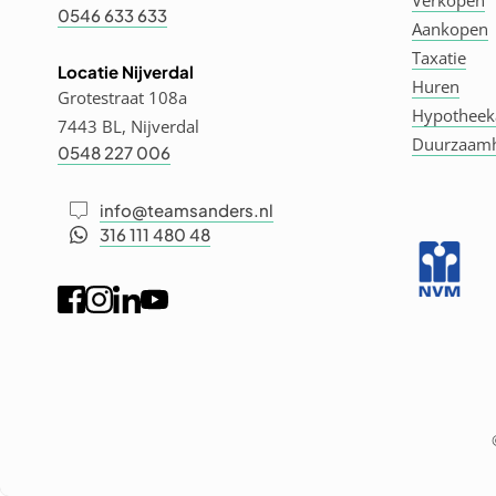
Verkopen
0546 633 633
Aankopen
Taxatie
Locatie Nijverdal
Huren
Grotestraat 108a
Hypotheek
7443 BL, Nijverdal
Duurzaam
0548 227 006
info@teamsanders.nl
316 111 480 48
Diensten
menus