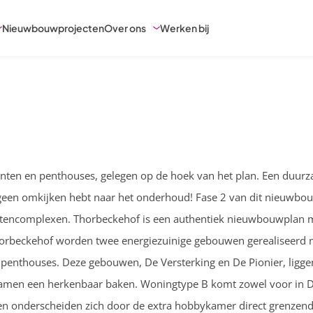
Nieuwbouwprojecten
Over ons
Werken bij
nten en penthouses, gelegen op de hoek van het plan. Een duurz
een omkijken hebt naar het onderhoud! Fase 2 van dit nieuwbouw
encomplexen. Thorbeckehof is een authentiek nieuwbouwplan met
orbeckehof worden twee energiezuinige gebouwen gerealiseerd m
penthouses. Deze gebouwen, De Versterking en De Pionier, ligge
men een herkenbaar baken. Woningtype B komt zowel voor in De 
en onderscheiden zich door de extra hobbykamer direct grenzen