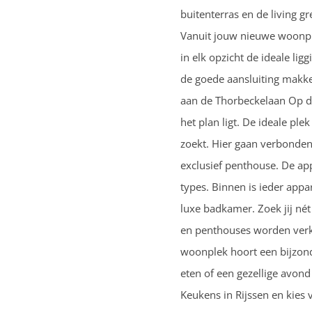
buitenterras en de living g
Vanuit jouw nieuwe woonplek
in elk opzicht de ideale lig
de goede aansluiting makke
aan de Thorbeckelaan Op dez
het plan ligt. De ideale pl
zoekt. Hier gaan verbonden 
exclusief penthouse. De ap
types. Binnen is ieder app
luxe badkamer. Zoek jij né
en penthouses worden verkoc
woonplek hoort een bijzond
eten of een gezellige avon
Keukens in Rijssen en kies 