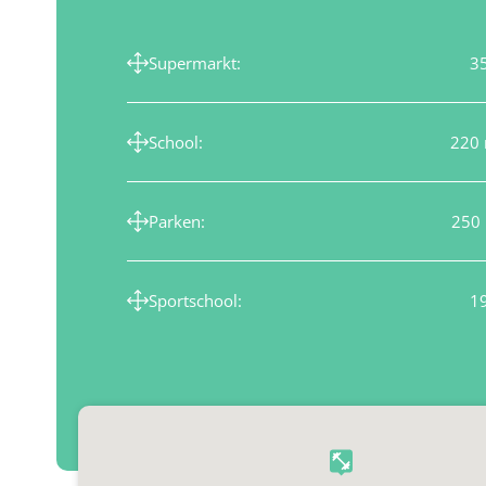
Supermarkt:
3
School:
220 
Parken:
250
Sportschool:
1