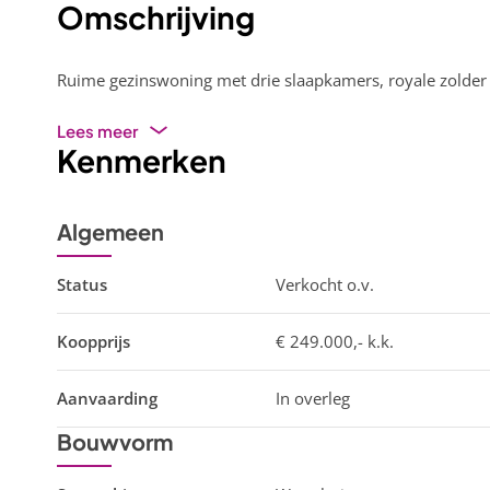
Omschrijving
Ruime gezinswoning met drie slaapkamers, royale zolder e
Lees meer
Kenmerken
Algemeen
Status
Verkocht o.v.
Koopprijs
€ 249.000,- k.k.
Aanvaarding
In overleg
Bouwvorm