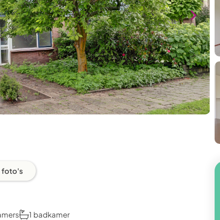
 foto's
amers
1 badkamer