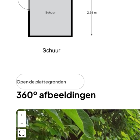
Open de plattegronden
360º afbeeldingen