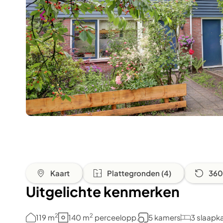
Kaart
Plattegronden (4)
360
Uitgelichte kenmerken
2
2
119 m
140 m
perceelopp.
5 kamers
3 slaapk